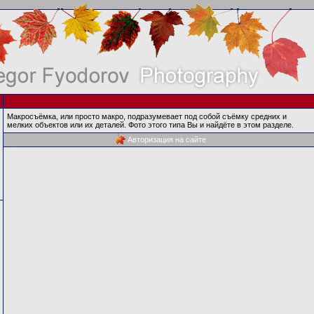
Макросъёмка, или просто макро, подразумевает под собой съёмку средних и
мелких объектов или их деталей. Фото этого типа Вы и найдёте в этом разделе.
Авторизация на сайте