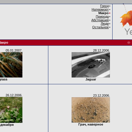
Город
Натюрморт
Макро
Природа
Абстракция
Люди
Остальное
акро
05.01.2007.
28.12.2006.
grass
Jaguar
26.12.2006.
23.12.2006.
Грач, наверное
 декабря