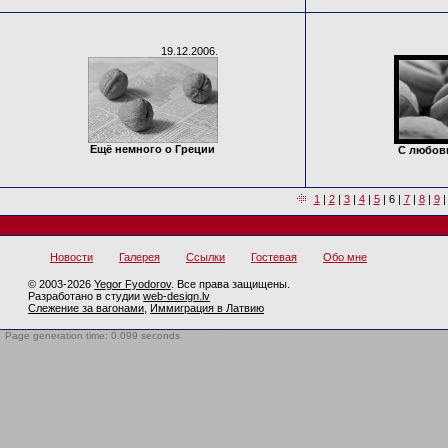
19.12.2006.
Ещё немного о Греции
С любов
1
|
2
|
3
|
4
|
5
|
6
|
7
|
8
|
9
Новости
Галерея
Ссылки
Гостевая
Обо мне
© 2003-2026
Yegor Fyodorov
. Все права защищены.
Разработано в студии
web-design.lv
Слежение за вагонами
,
Иммиграция в Латвию
Page generation time: 0.099 seconds
BotTrap