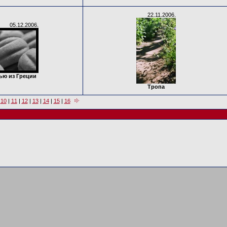
22.11.2006.
05.12.2006.
ью из Греции
Тропа
|
10
|
11
|
12
|
13
|
14
|
15
|
16