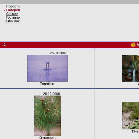
Новости
Галерея
Ссылки
Гостевая
Обо мне
М
26.01.2007.
Together
26.12.2006.
19-е
Оттепель