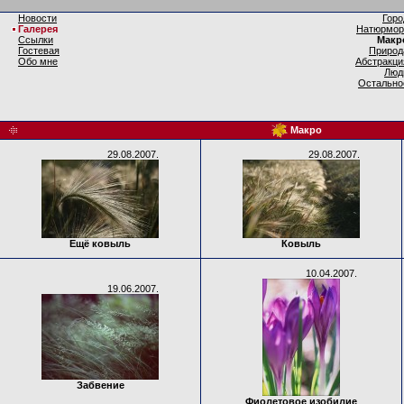
Новости
Горо
Галерея
Натюрмор
Ссылки
Макр
Гостевая
Природ
Обо мне
Абстракци
Люд
Остально
Макро
29.08.2007.
29.08.2007.
Ещё ковыль
Ковыль
10.04.2007.
19.06.2007.
Забвение
Фиолетовое изобилие