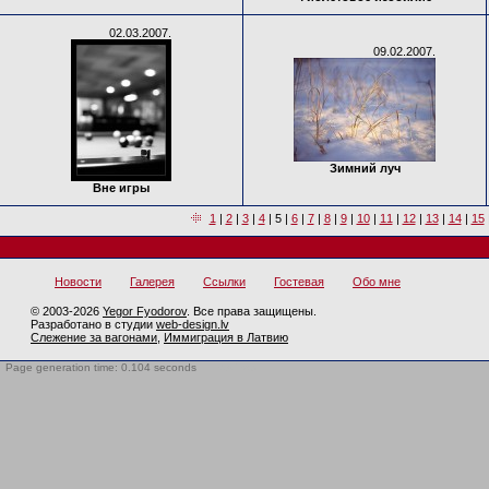
02.03.2007.
09.02.2007.
Зимний луч
Вне игры
1
|
2
|
3
|
4
|
5
|
6
|
7
|
8
|
9
|
10
|
11
|
12
|
13
|
14
|
15
Новости
Галерея
Ссылки
Гостевая
Обо мне
© 2003-2026
Yegor Fyodorov
. Все права защищены.
Разработано в студии
web-design.lv
Слежение за вагонами
,
Иммиграция в Латвию
Page generation time: 0.104 seconds
BotTrap