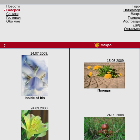
Новости
Горо
Галерея
Натюрмор
Ссылки
Макр
Гостевая
Природ
Обо мне
Абстракци
Люд
Остально
Макро
14.07.2009.
15.05.2009.
Плющит
Inside of Iris
24.09.2008.
24.09.2008.