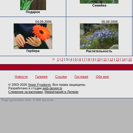
Семейка
Подарок
04.09.2008.
05.08.2008.
Гербера
Растительность
1
|
2
|
3
|
4
|
5
|
6
|
7
|
8
|
9
|
10
|
11
|
12
|
13
|
14
|
15
Новости
Галерея
Ссылки
Гостевая
Обо мне
© 2003-2026
Yegor Fyodorov
. Все права защищены.
Разработано в студии
web-design.lv
Слежение за вагонами
,
Иммиграция в Латвию
Page generation time: 0.088 seconds
BotTrap