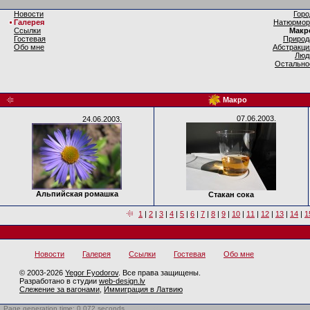
Новости
Горо
Галерея
Натюрмор
Ссылки
Макр
Гостевая
Природ
Обо мне
Абстракци
Люд
Остально
Макро
07.06.2003.
24.06.2003.
Альпийская ромашка
Стакан сока
1
|
2
|
3
|
4
|
5
|
6
|
7
|
8
|
9
|
10
|
11
|
12
|
13
|
14
|
1
Новости
Галерея
Ссылки
Гостевая
Обо мне
© 2003-2026
Yegor Fyodorov
. Все права защищены.
Разработано в студии
web-design.lv
Слежение за вагонами
,
Иммиграция в Латвию
Page generation time: 0.072 seconds
BotTrap