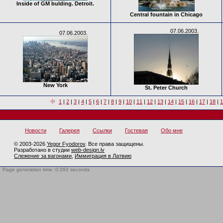
Inside of GM bulding. Detroit.
Central fountain in Chicago
07.06.2003.
07.06.2003.
New York
St. Peter Church
1
|
2
|
3
|
4
|
5
|
6
|
7
|
8
|
9
|
10
|
11
|
12
|
13
|
14
|
15
|
16
|
17
|
18
|
1
Новости
Галерея
Ссылки
Гостевая
Обо мне
© 2003-2026
Yegor Fyodorov
. Все права защищены.
Разработано в студии
web-design.lv
Слежение за вагонами
,
Иммиграция в Латвию
Page generation time: 0.092 seconds
BotTrap