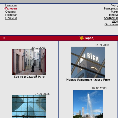
Новости
Горо
Галерея
Натюрмор
Ссылки
Макр
Гостевая
Природ
Обо мне
Абстракци
Люд
Остально
Город
07.09.2003.
30.12.2003.
Где-то в Старой Риге
Новые башенные часы в Риге
07.06.2003.
07.06.2003.