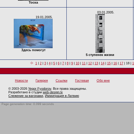
Тоска
03.01.2005.
19.01.2005.
Здесь помогут
5 ступенек жизни
1
|
2
|
3
|
4
|
5
|
6
|
7
|
8
|
9
|
10
|
11
|
12
|
13
|
14
|
15
|
16
|
17
|
18
|
1
Новости
Галерея
Ссылки
Гостевая
Обо мне
© 2003-2026
Yegor Fyodorov
. Все права защищены.
Разработано в студии
web-design.lv
Слежение за вагонами
,
Иммиграция в Латвию
Page generation time: 0.099 seconds
BotTrap