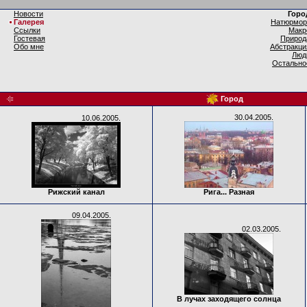
Новости
Горо
Галерея
Натюрмор
Ссылки
Макр
Гостевая
Природ
Обо мне
Абстракци
Люд
Остально
Город
30.04.2005.
10.06.2005.
Рижский канал
Рига... Разная
09.04.2005.
02.03.2005.
В лучах заходящего солнца