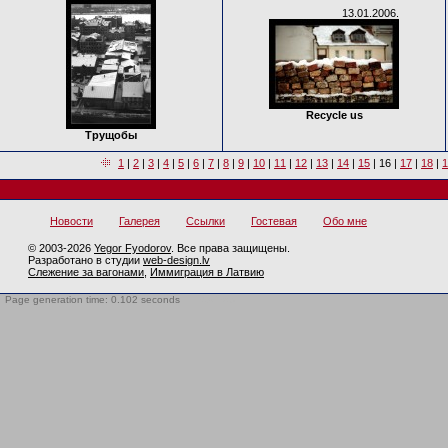
13.01.2006.
Recycle us
Трущобы
1
|
2
|
3
|
4
|
5
|
6
|
7
|
8
|
9
|
10
|
11
|
12
|
13
|
14
|
15
|
16
|
17
|
18
|
1
Новости
Галерея
Ссылки
Гостевая
Обо мне
© 2003-2026
Yegor Fyodorov
. Все права защищены.
Разработано в студии
web-design.lv
Слежение за вагонами
,
Иммиграция в Латвию
Page generation time: 0.102 seconds
BotTrap