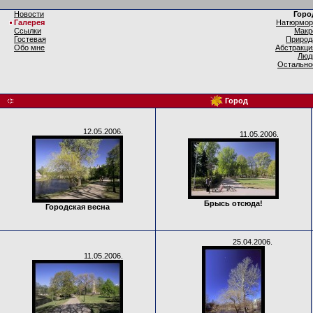
Новости
Горо
Галерея
Натюрмор
Ссылки
Макр
Гостевая
Природ
Обо мне
Абстракци
Люд
Остально
Город
12.05.2006.
11.05.2006.
Брысь отсюда!
Городская весна
25.04.2006.
11.05.2006.