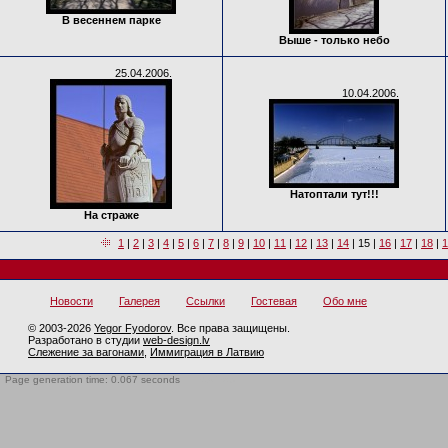
В весеннем парке
Выше - только небо
25.04.2006.
10.04.2006.
Натоптали тут!!!
На страже
1
|
2
|
3
|
4
|
5
|
6
|
7
|
8
|
9
|
10
|
11
|
12
|
13
|
14
|
15
|
16
|
17
|
18
|
1
Новости
Галерея
Ссылки
Гостевая
Обо мне
© 2003-2026
Yegor Fyodorov
. Все права защищены.
Разработано в студии
web-design.lv
Слежение за вагонами
,
Иммиграция в Латвию
Page generation time: 0.067 seconds
BotTrap